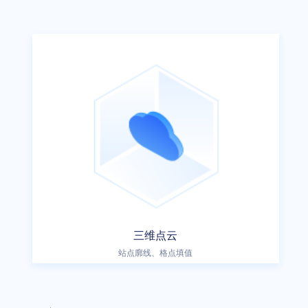
三维点云
站点廓线、格点填值