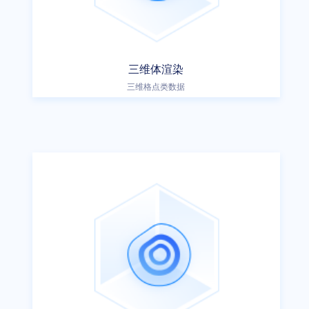
三维体渲染
三维格点类数据