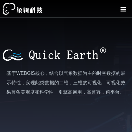
基于WEBGIS核心，结合以气象数据为主的时空数据的展
示特性，实现此类数据的二维，三维的可视化，可视化效
果兼备美观度和科学性，引擎高易用，高兼容，跨平台。