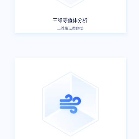
三维等值体分析
三维格点类数据