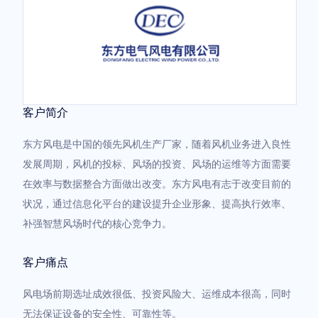
客户简介
东方风电是中国的领先风机生产厂家，随着风机业务进入良性
发展周期，风机的投标、风场的投资、风场的运维等方面需要
在效率与数据整合方面做出改变。东方风电有志于改变目前的
状况，通过信息化平台的建设提升企业形象、提高执行效率、
补强智慧风场时代的核心竞争力。
客户痛点
风电场前期选址成效很低、投资风险大、运维成本很高，同时
无法保证设备的安全性、可靠性等。